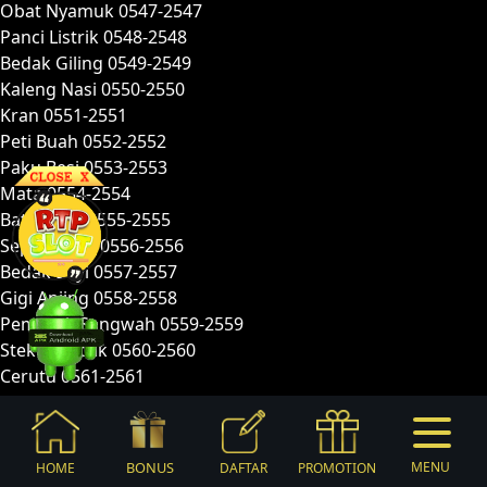
Obat Nyamuk 0547-2547
Panci Listrik 0548-2548
Bedak Giling 0549-2549
Kaleng Nasi 0550-2550
Kran 0551-2551
Peti Buah 0552-2552
Paku Besi 0553-2553
Mata 0554-2554
Batu Asah 0555-2555
Sepatu Bayi 0556-2556
Bedak Bayi 0557-2557
Gigi Anjing 0558-2558
Pemasak Sangwah 0559-2559
Steker Listrik 0560-2560
Cerutu 0561-2561
Bass Besar 0562-2562
Lilin Putih 0563-2563
Lilin Merah 0564-2564
BONUS
MENU
HOME
DAFTAR
PROMOTION
Notes Peredaran 0565-2565